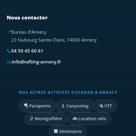
Nous contacter
📍
Bureau d'Annecy
23 faubourg Sainte-Claire, 74000 Annecy
📞
04 50 45 60 61
✉️
info@rafting-annecy.fr
NOS AUTRES ACTIVITÉS OUTDOOR À ANNECY
🪂 Parapente
💧 Canyoning
🚵 VTT
🎈 Montgolfière
🚲 Location vélo
🏢 Séminaires