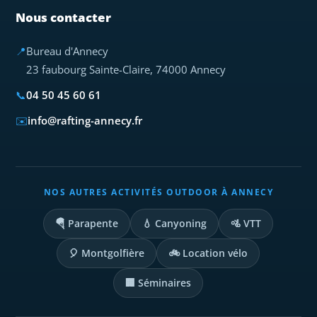
Nous contacter
📍
Bureau d'Annecy
23 faubourg Sainte-Claire, 74000 Annecy
📞
04 50 45 60 61
✉️
info@rafting-annecy.fr
NOS AUTRES ACTIVITÉS OUTDOOR À ANNECY
🪂 Parapente
💧 Canyoning
🚵 VTT
🎈 Montgolfière
🚲 Location vélo
🏢 Séminaires